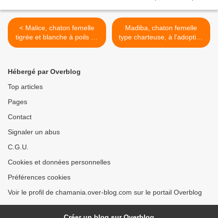
< Malice, chaton femelle
Madiba, chaton femelle
tigrée et blanche à poils mi
type charteuse, à l'adoption
longs, à l'adoption ->
-> adoptée >
adoptée
Hébergé par Overblog
Top articles
Pages
Contact
Signaler un abus
C.G.U.
Cookies et données personnelles
Préférences cookies
Voir le profil de chamania.over-blog.com sur le portail Overblog
Créer un blog sur Overblog