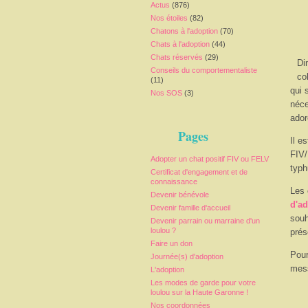
Actus
(876)
Nos étoiles
(82)
Chatons à l'adoption
(70)
Chats à l'adoption
(44)
Chats réservés
(29)
Di
Conseils du comportementaliste
co
(11)
qui 
Nos SOS
(3)
néce
ador
Pages
Il e
FIV/
Adopter un chat positif FIV ou FELV
typh
Certificat d'engagement et de
connaissance
Les 
Devenir bénévole
d'a
Devenir famille d'accueil
souh
Devenir parrain ou marraine d'un
loulou ?
prés
Faire un don
Pour
Journée(s) d'adoption
mess
L'adoption
Les modes de garde pour votre
loulou sur la Haute Garonne !
Nos coordonnées