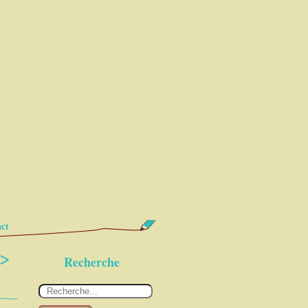
ct
->
Recherche