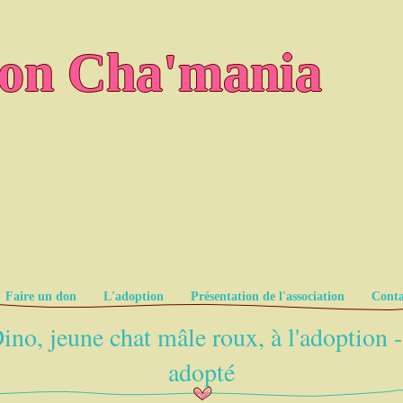
ion Cha'mania
Faire un don
L'adoption
Présentation de l'association
Conta
ino, jeune chat mâle roux, à l'adoption 
adopté