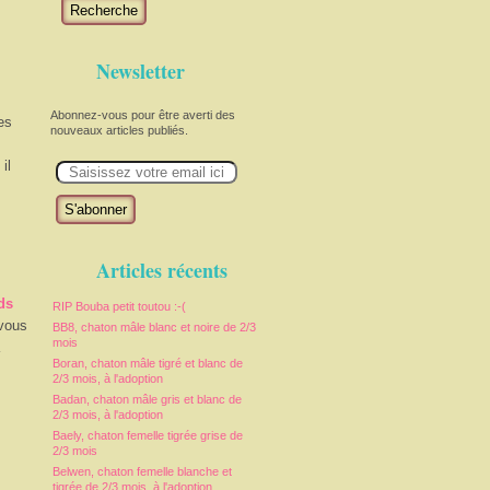
Recherche
Newsletter
Abonnez-vous pour être averti des
es
nouveaux articles publiés.
E
il
m
a
i
l
Articles récents
ds
RIP Bouba petit toutou :-(
 vous
BB8, chaton mâle blanc et noire de 2/3
mois
Boran, chaton mâle tigré et blanc de
2/3 mois, à l'adoption
Badan, chaton mâle gris et blanc de
2/3 mois, à l'adoption
Baely, chaton femelle tigrée grise de
2/3 mois
Belwen, chaton femelle blanche et
tigrée de 2/3 mois, à l'adoption