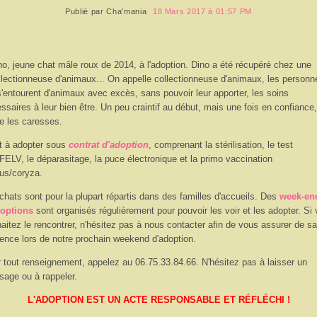
Publié par
Cha'mania
18 Mars 2017 à 01:57 PM
no, jeune chat mâle roux de 2014, à l'adoption. Dino a été récupéré chez une
llectionneuse d'animaux... On appelle collectionneuse d'animaux, les personn
s'entourent d'animaux avec excès, sans pouvoir leur apporter, les soins
ssaires à leur bien être. Un peu craintif au début, mais une fois en confiance, 
e les caresses.
st à adopter sous
contrat d'adoption
, comprenant la stérilisation, le test
FELV, le déparasitage, la puce électronique et la primo vaccination
us/coryza.
chats sont pour la plupart répartis dans des familles d'accueils. Des
week-en
doptions
sont organisés régulièrement pour pouvoir les voir et les adopter. Si
aitez le rencontrer, n'hésitez pas à nous contacter afin de vous assurer de sa
ence lors de notre prochain weekend d'adoption.
 tout renseignement, appelez au 06.75.33.84.66. N'hésitez pas à laisser un
age ou à rappeler.
L'ADOPTION EST UN ACTE RESPONSABLE ET RÉFLÉCHI !