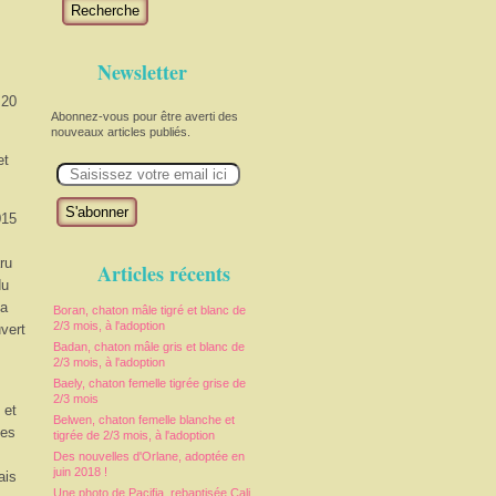
Recherche
Newsletter
 20
Abonnez-vous pour être averti des
nouveaux articles publiés.
et
E
m
a
i
015
l
ru
Articles récents
du
sa
Boran, chaton mâle tigré et blanc de
2/3 mois, à l'adoption
uvert
Badan, chaton mâle gris et blanc de
2/3 mois, à l'adoption
Baely, chaton femelle tigrée grise de
2/3 mois
 et
Belwen, chaton femelle blanche et
les
tigrée de 2/3 mois, à l'adoption
Des nouvelles d'Orlane, adoptée en
juin 2018 !
ais
Une photo de Pacifia, rebaptisée Cali,