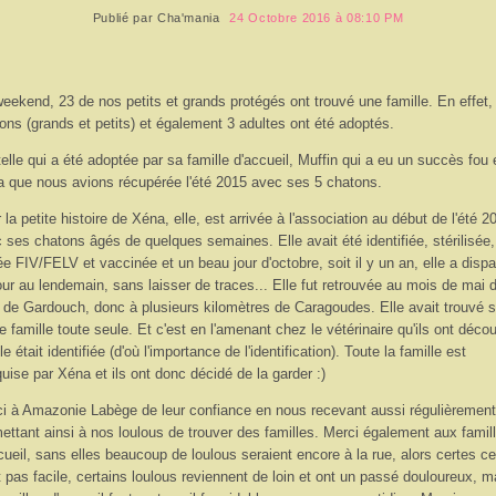
Publié par
Cha'mania
24 Octobre 2016 à 08:10 PM
eekend, 23 de nos petits et grands protégés ont trouvé une famille. En effet,
ons (grands et petits) et également 3 adultes ont été adoptés.
elle qui a été adoptée par sa famille d'accueil, Muffin qui a eu un succès fou 
 que nous avions récupérée l'été 2015 avec ses 5 chatons.
 la petite histoire de Xéna, elle, est arrivée à l'association au début de l'été 2
 ses chatons âgés de quelques semaines. Elle avait été identifiée, stérilisée,
ée FIV/FELV et vaccinée et un beau jour d'octobre, soit il y un an, elle a dispa
our au lendemain, sans laisser de traces... Elle fut retrouvée au mois de mai 
 de Gardouch, donc à plusieurs kilomètres de Caragoudes. Elle avait trouvé 
te famille toute seule. Et c'est en l'amenant chez le vétérinaire qu'ils ont déco
le était identifiée (d'où l'importance de l'identification). Toute la famille est
uise par Xéna et ils ont donc décidé de la garder :)
i à Amazonie Labège de leur confiance en nous recevant aussi régulièrement
ettant ainsi à nos loulous de trouver des familles. Merci également aux famil
cueil, sans elles beaucoup de loulous seraient encore à la rue, alors certes ce
t pas facile, certains loulous reviennent de loin et ont un passé douloureux, m