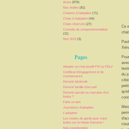
Actus
(876)
Nos étoiles
(81)
Chatons à l'adoption
(71)
Chats à l'adoption
(44)
Chats réservés
(27)
Ce w
Conseils du comportementaliste
chat
(11)
Nos SOS
(3)
Past
Xéna
Pages
Pour
avec
Adopter un chat positif FIV ou FELV
test
Certificat d'engagement et de
du j
connaissance
côté
Devenir bénévole
peti
Devenir famille d'accueil
qu'el
Devenir parrain ou marraine d'un
loulou ?
conq
Faire un don
Merc
Journée(s) d'adoption
perm
L'adoption
d'ac
Les modes de garde pour votre
loulou sur la Haute Garonne !
n'es
Nos coordonnées