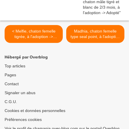
< Melfie, chaton femelle
Madhia, chaton femelle
tigrée, à l'adoption ->
type seal point, à l'adoption
adoptée
-> adoptée >
Hébergé par Overblog
Top articles
Pages
Contact
Signaler un abus
C.G.U.
Cookies et données personnelles
Préférences cookies
Voir le profil de chamania.over-blog.com sur le portail Overblog