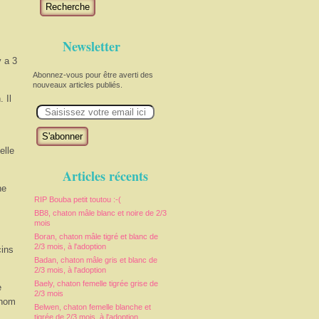
Recherche
Newsletter
y a 3
Abonnez-vous pour être averti des
nouveaux articles publiés.
 Il
E
m
a
i
l
elle
Articles récents
ne
RIP Bouba petit toutou :-(
BB8, chaton mâle blanc et noire de 2/3
mois
Boran, chaton mâle tigré et blanc de
2/3 mois, à l'adoption
cins
Badan, chaton mâle gris et blanc de
2/3 mois, à l'adoption
Baely, chaton femelle tigrée grise de
e
2/3 mois
 nom
Belwen, chaton femelle blanche et
tigrée de 2/3 mois, à l'adoption