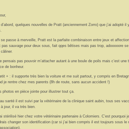
our,
 d’abord, quelques nouvelles de Pratt (anciennement Zorro) que j’ai adopté il 
.
 se passe à merveille, Pratt est la parfaite combinaison entre jeux et affection.
t pas sauvage pour deux sous, fait qqes bêtises mais pas trop, adooooore se
 câliner.
e pensais pas pouvoir m’attacher autant à une boule de poils mais c’est une t
ce de bonheur.
etit + : il supporte très bien la voiture et me suit partout, y compris en Bretag
d je rentre chez mes parents (8h de route, sans aucun accident !)
 photos en pièce jointe pour illustrer tout ça.
au santé il est suivi par la vétérinaire de la clinique saint aubin, tous ses vac
à jour, il va très bien.
’ai stérilisé hier chez votre vétérinaire partenaire à Colomiers. C’est pourquoi j
rais changer son identification (car si j’ai bien compris il est toujours sous le
’association).