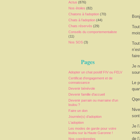
Actus
(876)
Nos étoiles
(82)
Chatons à l'adoption
(70)
Bonj
Chats à l'adoption
(44)
Chats réservés
(29)
Tout
Conseils du comportementaliste
mois
(11)
Nos SOS
(3)
Tout
n’es
faire
Pages
Je n
sour
Adopter un chat positif FIV ou FELV
Certificat d'engagement et de
Le p
connaissance
Devenir bénévole
quan
Devenir famille d'accueil
Qqes
Devenir parrain ou marraine d'un
loulou ?
Nive
Faire un don
sont 
Journée(s) d'adoption
L'adoption
Je l
Les modes de garde pour votre
voud
loulou sur la Haute Garonne !
de l
Nos coordonnées