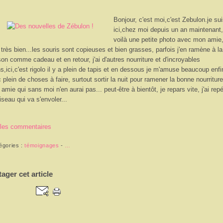
Bonjour, c'est moi,c'est Zebulon.je su
ici,chez moi depuis un an maintenant,
voilà une petite photo avec mon amie,
 très bien...les souris sont copieuses et bien grasses, parfois j'en ramène à la
on comme cadeau et en retour, j'ai d'autres nourriture et d'incroyables
ns,ici,c'est rigolo il y a plein de tapis et en dessous je m'amuse beaucoup enfi
 plein de choses à faire, surtout sortir la nuit pour ramener la bonne nourriture
amie qui sans moi n'en aurai pas... peut-être à bientôt, je repars vite, j'ai rep
iseau qui va s'envoler...
 les commentaires
égories :
témoignages
-
…
tager cet article