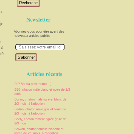
Recherche
is
Newsletter
je
Abonnez-vous pour être averti des
nouveaux articles publiés.
n
E
m
 à
a
éré
i
l
Articles récents
RIP Bouba petit toutou :-(
BB8, chaton mâle blanc et noire de 2/3
mois
Boran, chaton mâle tigré et blanc de
2/3 mois, à l'adoption
Badan, chaton mâle gris et blanc de
2/3 mois, à l'adoption
Baely, chaton femelle tigrée grise de
2/3 mois
Belwen, chaton femelle blanche et
tigrée de 2/3 mois, à l'adoption