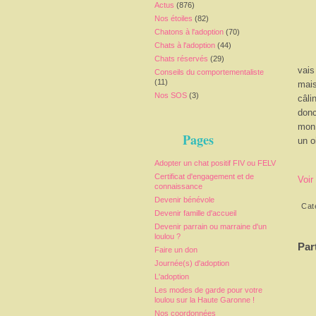
Actus
(876)
Nos étoiles
(82)
Chatons à l'adoption
(70)
Chats à l'adoption
(44)
Chats réservés
(29)
vais
Conseils du comportementaliste
(11)
mais
Nos SOS
(3)
câli
donc
mon 
Pages
un o
Adopter un chat positif FIV ou FELV
Certificat d'engagement et de
Voir
connaissance
Devenir bénévole
Cat
Devenir famille d'accueil
Devenir parrain ou marraine d'un
loulou ?
Par
Faire un don
Journée(s) d'adoption
L'adoption
Les modes de garde pour votre
loulou sur la Haute Garonne !
Nos coordonnées