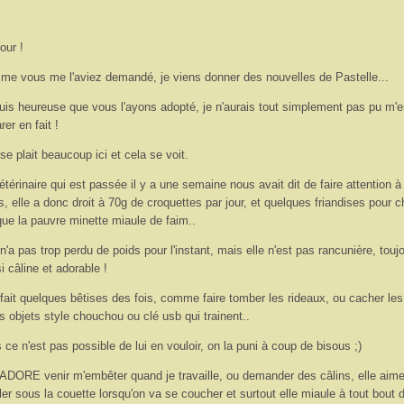
our !
e vous me l'aviez demandé, je viens donner des nouvelles de Pastelle...
uis heureuse que vous l'ayons adopté, je n'aurais tout simplement pas pu m'
rer en fait !
 se plait beaucoup ici et cela se voit.
étérinaire qui est passée il y a une semaine nous avait dit de faire attention à
s, elle a donc droit à 70g de croquettes par jour, et quelques friandises pour c
que la pauvre minette miaule de faim..
 n'a pas trop perdu de poids pour l'instant, mais elle n'est pas rancunière, touj
i câline et adorable !
 fait quelques bêtises des fois, comme faire tomber les rideaux, ou cacher les
ts objets style chouchou ou clé usb qui trainent..
 ce n'est pas possible de lui en vouloir, on la puni à coup de bisous ;)
 ADORE venir m'embêter quand je travaille, ou demander des câlins, elle aim
iler sous la couette lorsqu'on va se coucher et surtout elle miaule à tout bout 