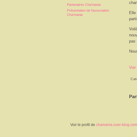
cham
Partenaires Cha'mania
Présentation de l'association
Elle
Cha'mania
part
Voil
nouv
pas 
Nous
Voir
Cat
Par
Voir le profil de
chamania.over-blog.co