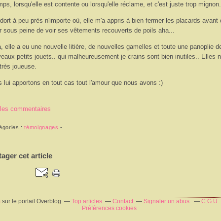
ps, lorsqu'elle est contente ou lorsqu'elle réclame, et c'est juste trop mignon.
 dort à peu près n'importe où, elle m'a appris à bien fermer les placards avant
ir sous peine de voir ses vêtements recouverts de poils aha...
à, elle a eu une nouvelle litière, de nouvelles gamelles et toute une panoplie d
eaux petits jouets.. qui malheureusement je crains sont bien inutiles.. Elles n
très joueuse.
 lui apportons en tout cas tout l'amour que nous avons :)
 les commentaires
égories :
témoignages
-
…
tager cet article
m
sur le portail Overblog
Top articles
Contact
Signaler un abus
C.G.U.
Préférences cookies