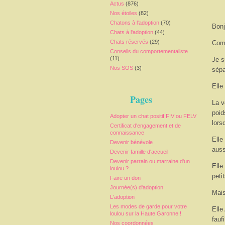
Actus
(876)
Nos étoiles
(82)
Chatons à l'adoption
(70)
Bonj
Chats à l'adoption
(44)
Chats réservés
(29)
Comm
Conseils du comportementaliste
(11)
Je s
Nos SOS
(3)
sépa
Elle
Pages
La v
poid
Adopter un chat positif FIV ou FELV
lors
Certificat d'engagement et de
connaissance
Elle
Devenir bénévole
auss
Devenir famille d'accueil
Devenir parrain ou marraine d'un
Elle
loulou ?
peti
Faire un don
Journée(s) d'adoption
Mais
L'adoption
Les modes de garde pour votre
Elle
loulou sur la Haute Garonne !
fauf
Nos coordonnées