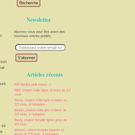
Recherche
Newsletter
Abonnez-vous pour être averti des
en
nouveaux articles publiés.
E
m
a
i
l
 son
hat
Articles récents
ours
RIP Bouba petit toutou :-(
BB8, chaton mâle blanc et noire de 2/3
mois
Boran, chaton mâle tigré et blanc de
2/3 mois, à l'adoption
Badan, chaton mâle gris et blanc de
2/3 mois, à l'adoption
Baely, chaton femelle tigrée grise de
2/3 mois
e se
Belwen, chaton femelle blanche et
de
tigrée de 2/3 mois, à l'adoption