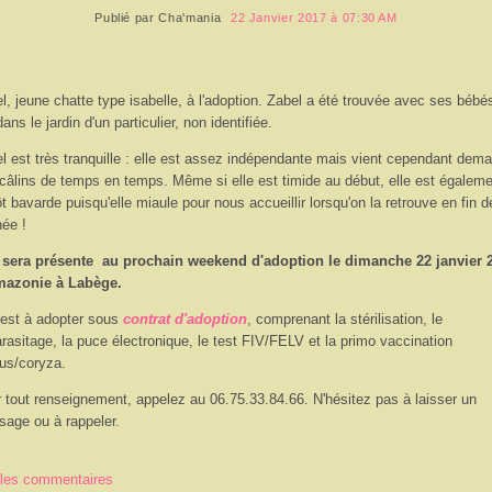
Publié par
Cha'mania
22 Janvier 2017 à 07:30 AM
l, jeune chatte type isabelle, à l'adoption. Zabel a été trouvée avec ses bébé
dans le jardin d'un particulier, non identifiée.
l est très tranquille : elle est assez indépendante mais vient cependant dem
câlins de temps en temps. Même si elle est timide au début, elle est égalem
ôt bavarde puisqu'elle miaule pour nous accueillir lorsqu'on la retrouve en fin d
née !
 sera présente au prochain weekend d'adoption le dimanche 22 janvier 
mazonie à Labège.
 est à adopter sous
contrat d'adoption
, comprenant la stérilisation, le
rasitage, la puce électronique, le test FIV/FELV et la primo vaccination
us/coryza.
 tout renseignement, appelez au 06.75.33.84.66. N'hésitez pas à laisser un
age ou à rappeler.
 les commentaires