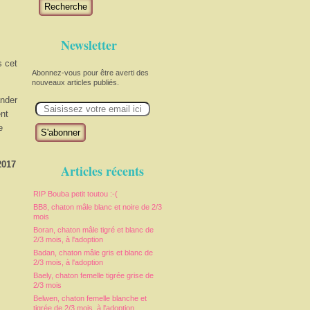
Recherche
Newsletter
s cet
Abonnez-vous pour être averti des
nouveaux articles publiés.
ander
E
m
ent
a
e
i
l
2017
Articles récents
RIP Bouba petit toutou :-(
BB8, chaton mâle blanc et noire de 2/3
mois
Boran, chaton mâle tigré et blanc de
2/3 mois, à l'adoption
Badan, chaton mâle gris et blanc de
2/3 mois, à l'adoption
Baely, chaton femelle tigrée grise de
2/3 mois
Belwen, chaton femelle blanche et
tigrée de 2/3 mois, à l'adoption