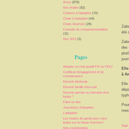
Actus
(876)
Nos étoiles
(82)
Chatons à l'adoption
(70)
Chats à l'adoption
(44)
Chats réservés
(29)
Zabe
Conseils du comportementaliste
été 
(11)
Nos SOS
(3)
Zabe
des 
plut
Pages
jour
Adopter un chat positif FIV ou FELV
Elle
Certificat d'engagement et de
à A
connaissance
Devenir bénévole
Elle
Devenir famille d'accueil
dépa
Devenir parrain ou marraine d'un
typh
loulou ?
Faire un don
Pour
Journée(s) d'adoption
mess
L'adoption
Les modes de garde pour votre
loulou sur la Haute Garonne !
Voir
Nos coordonnées