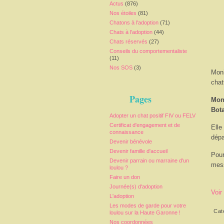
Actus
(876)
Nos étoiles
(81)
Chatons à l'adoption
(71)
Chats à l'adoption
(44)
Chats réservés
(27)
Conseils du comportementaliste
(11)
Nos SOS
(3)
Moni
chat
Pages
Moni
Bot
Adopter un chat positif FIV ou FELV
Certificat d'engagement et de
Elle
connaissance
dépa
Devenir bénévole
Devenir famille d'accueil
Pour
Devenir parrain ou marraine d'un
mess
loulou ?
Faire un don
Journée(s) d'adoption
Voir
L'adoption
Les modes de garde pour votre
Cat
loulou sur la Haute Garonne !
Nos coordonnées