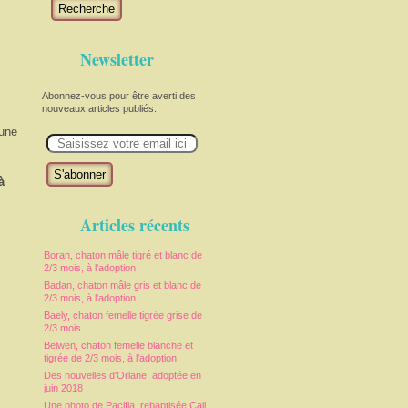
Recherche
Newsletter
Abonnez-vous pour être averti des
nouveaux articles publiés.
'une
E
m
!
a
i
à
l
Articles récents
Boran, chaton mâle tigré et blanc de
2/3 mois, à l'adoption
Badan, chaton mâle gris et blanc de
2/3 mois, à l'adoption
Baely, chaton femelle tigrée grise de
2/3 mois
Belwen, chaton femelle blanche et
tigrée de 2/3 mois, à l'adoption
Des nouvelles d'Orlane, adoptée en
juin 2018 !
Une photo de Pacifia, rebaptisée Cali,