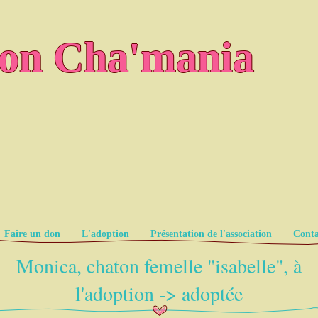
ion Cha'mania
Faire un don
L'adoption
Présentation de l'association
Conta
Monica, chaton femelle "isabelle", à
l'adoption -> adoptée