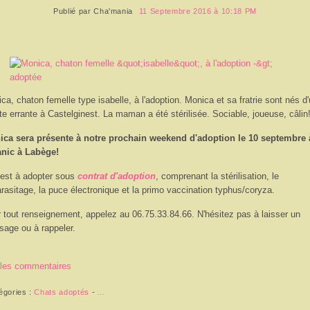
Publié par
Cha'mania
11 Septembre 2016 à 10:18 PM
ca, chaton femelle type isabelle, à l'adoption. Monica et sa fratrie sont nés d
te errante à Castelginest. La maman a été stérilisée. Sociable, joueuse, câlin
ca sera présente à notre prochain weekend d'adoption le 10 septembre 
anic à Labège!
 est à adopter sous
contrat d'adoption
, comprenant la stérilisation, le
rasitage, la puce électronique et la primo vaccination typhus/coryza.
 tout renseignement, appelez au 06.75.33.84.66. N'hésitez pas à laisser un
age ou à rappeler.
 les commentaires
égories :
Chats adoptés
-
…