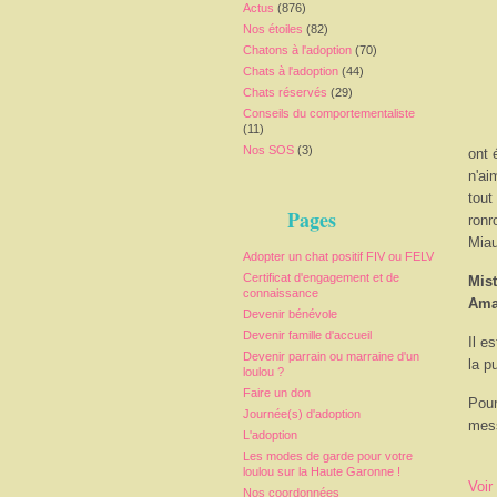
Actus
(876)
Nos étoiles
(82)
Chatons à l'adoption
(70)
Chats à l'adoption
(44)
Chats réservés
(29)
Conseils du comportementaliste
(11)
Nos SOS
(3)
ont 
n'ai
tout
Pages
ronr
Miau
Adopter un chat positif FIV ou FELV
Certificat d'engagement et de
Mist
connaissance
Ama
Devenir bénévole
Devenir famille d'accueil
Il e
Devenir parrain ou marraine d'un
la p
loulou ?
Faire un don
Pour
Journée(s) d'adoption
mess
L'adoption
Les modes de garde pour votre
loulou sur la Haute Garonne !
Voir
Nos coordonnées