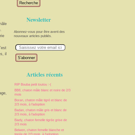
Recherche
Newsletter
mâle
.
Abonnez-vous pour être averti des
rie
nouveaux articles publiés.
E
’est
m
a
, il
i
l
Articles récents
RIP Bouba petit toutou :-(
BB8, chaton mâle blanc et noire de 2/3
age,
mois
Boran, chaton mâle tigré et blanc de
2/3 mois, à l'adoption
Badan, chaton mâle gris et blanc de
2/3 mois, à l'adoption
Baely, chaton femelle tigrée grise de
2/3 mois
Belwen, chaton femelle blanche et
tigrée de 2/3 mois, à l'adoption