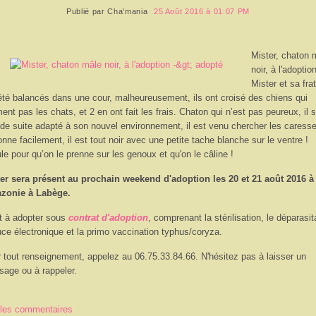
Publié par
Cha'mania
25 Août 2016 à 01:07 PM
Mister, chaton 
noir, à l'adoption
Mister et sa frat
été balancés dans une cour, malheureusement, ils ont croisé des chiens qui
ment pas les chats, et 2 en ont fait les frais. Chaton qui n’est pas peureux, il s
 de suite adapté à son nouvel environnement, il est venu chercher les caresses
onne facilement, il est tout noir avec une petite tache blanche sur le ventre !
le pour qu’on le prenne sur les genoux et qu'on le câline !
er sera présent au prochain weekend d'adoption les 20 et 21 août 2016 à
zonie à Labège.
st à adopter sous
contrat d'adoption
, comprenant la stérilisation, le déparasit
uce électronique et la primo vaccination typhus/coryza.
 tout renseignement, appelez au 06.75.33.84.66. N'hésitez pas à laisser un
age ou à rappeler.
 les commentaires