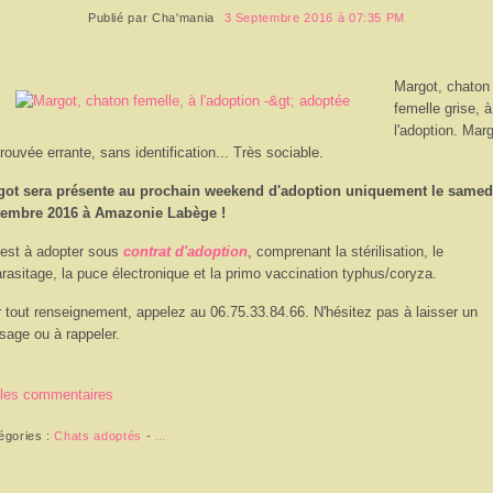
Publié par
Cha'mania
3 Septembre 2016 à 07:35 PM
Margot, chaton
femelle grise, à
l'adoption. Mar
trouvée errante, sans identification... Très sociable.
got sera présente au prochain weekend d'adoption uniquement le samed
tembre 2016 à Amazonie Labège !
 est à adopter sous
contrat d'adoption
, comprenant la stérilisation, le
rasitage, la puce électronique et la primo vaccination typhus/coryza.
 tout renseignement, appelez au 06.75.33.84.66. N'hésitez pas à laisser un
age ou à rappeler.
 les commentaires
égories :
Chats adoptés
-
…