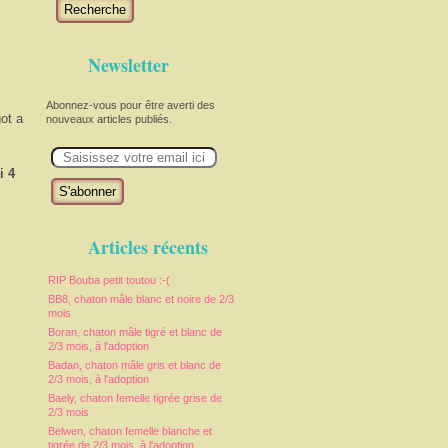
Recherche
Newsletter
Abonnez-vous pour être averti des
got a
nouveaux articles publiés.
E
m
a
i 4
i
l
Articles récents
RIP Bouba petit toutou :-(
BB8, chaton mâle blanc et noire de 2/3
mois
Boran, chaton mâle tigré et blanc de
2/3 mois, à l'adoption
Badan, chaton mâle gris et blanc de
2/3 mois, à l'adoption
Baely, chaton femelle tigrée grise de
2/3 mois
Belwen, chaton femelle blanche et
tigrée de 2/3 mois, à l'adoption