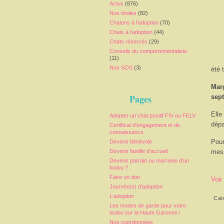
Actus
(876)
Nos étoiles
(82)
Chatons à l'adoption
(70)
Chats à l'adoption
(44)
Chats réservés
(29)
Conseils du comportementaliste
(11)
Nos SOS
(3)
été 
Mar
Pages
sep
Elle
Adopter un chat positif FIV ou FELV
dépa
Certificat d'engagement et de
connaissance
Pour
Devenir bénévole
Devenir famille d'accueil
mess
Devenir parrain ou marraine d'un
loulou ?
Faire un don
Voir
Journée(s) d'adoption
L'adoption
Cat
Les modes de garde pour votre
loulou sur la Haute Garonne !
Nos coordonnées