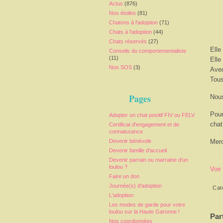
Actus
(876)
Nos étoiles
(81)
Chatons à l'adoption
(71)
Chats à l'adoption
(44)
Chats réservés
(27)
Elle
Conseils du comportementaliste
(11)
Elle
Nos SOS
(3)
Avec
Tous
Pages
Nous
Pour
Adopter un chat positif FIV ou FELV
chat
Certificat d'engagement et de
connaissance
Devenir bénévole
Merc
Devenir famille d'accueil
Devenir parrain ou marraine d'un
loulou ?
Voir
Faire un don
Journée(s) d'adoption
Cat
L'adoption
Les modes de garde pour votre
loulou sur la Haute Garonne !
Par
Nos coordonnées