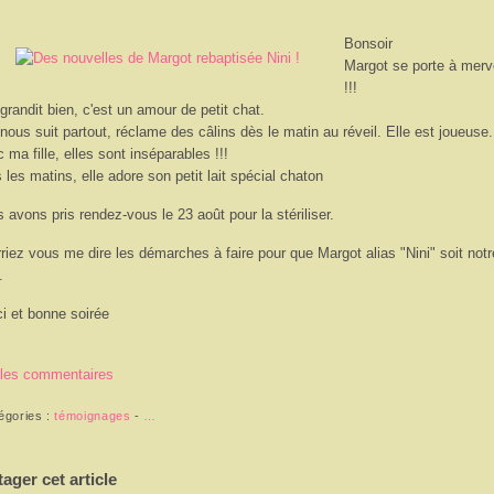
Bonsoir
Margot se porte à merve
!!!
 grandit bien, c'est un amour de petit chat.
 nous suit partout, réclame des câlins dès le matin au réveil. Elle est joueuse.
 ma fille, elles sont inséparables !!!
 les matins, elle adore son petit lait spécial chaton
 avons pris rendez-vous le 23 août pour la stériliser.
riez vous me dire les démarches à faire pour que Margot alias "Nini" soit notr
.
i et bonne soirée
 les commentaires
égories :
témoignages
-
…
tager cet article