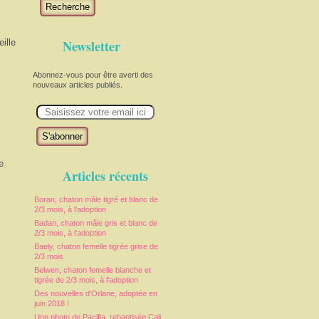
Recherche
ille
Newsletter
Abonnez-vous pour être averti des
nouveaux articles publiés.
E
m
a
i
l
e
Articles récents
Boran, chaton mâle tigré et blanc de
2/3 mois, à l'adoption
Badan, chaton mâle gris et blanc de
2/3 mois, à l'adoption
Baely, chaton femelle tigrée grise de
2/3 mois
Belwen, chaton femelle blanche et
tigrée de 2/3 mois, à l'adoption
Des nouvelles d'Orlane, adoptée en
juin 2018 !
Une photo de Pacifia, rebaptisée Cali,