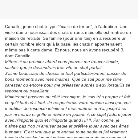
Canaille, jeune chatte type "écaille de tortue", à l'adoption. Une
vielle dame nourrissait des chats errants mais elle est rentrée en
maison de retraite. Sa famille (pour une fois) en a récupéré un
certain nombre alors qu'à la base, les chats n'appartenaient
même pas à cette dame. Et nous, nous en avons récupéré 3,
dont Canaille.
Même si au premier abord vous pouvez me trouver timide,
sachez que je deviendrais très vite un chat parfait.
J’aime beaucoup de choses et tout particulièrement passer de
bons moments avec mes maitres. Que ce soit pour me faire
caresser ou encore pour me prélasser auprès d’eux lorsqu’ils se
reposent ou travaillent.
Maintenant passons au côté technique, je suis très propre et fait
ce qu’il faut où il faut. Je respecterais votre maison ainsi que vos
meubles. Je respecte infiniment mes maîtres et n’ai jusqu’à ce
jour ni mordu ni griffé et même en jouant. À ce sujet j’adore jouer
avec n’importe quoi et n’importe quand HIHI. Par contre, je
n’aime pas trop m’amuser seule et préfère jouer avec des êtres
humains. C’est vrai que je m’ennuie toute seule et j’ai vraiment
besoin de quelqu’un qui puisse me consacrer de son temps et