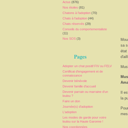
Actus
(876)
Nos étoiles
(81)
Chatons à l'adoption
(70)
Chats à l'adoption
(44)
Chats réservés
(29)
Conseils du comportementaliste
(11)
Nos SOS
(3)
Mouc
sa s
état
Pages
d'ai
Adopter un chat positif FIV ou FELV
Mush
Certificat d'engagement et de
connaissance
Mus
Devenir bénévole
Ama
Devenir famille d'accueil
Devenir parrain ou marraine d'un
Il e
loulou ?
la p
Faire un don
Journée(s) d'adoption
Pour
L'adoption
mess
Les modes de garde pour votre
loulou sur la Haute Garonne !
Nos coordonnées