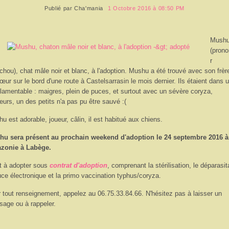
Publié par
Cha'mania
1 Octobre 2016 à 08:50 PM
Mush
(pron
r
hou), chat mâle noir et blanc, à l'adoption. Mushu a été trouvé avec son frèr
œur sur le bord d'une route à Castelsarrasin le mois dernier. Ils étaient dans 
 lamentable : maigres, plein de puces, et surtout avec un sévère coryza,
lleurs, un des petits n'a pas pu être sauvé :(
u est adorable, joueur, câlin, il est habitué aux chiens.
hu sera présent au prochain weekend d'adoption le 24 septembre 2016 à
zonie à Labège.
st à adopter sous
contrat d'adoption
, comprenant la stérilisation, le déparasit
uce électronique et la primo vaccination typhus/coryza.
 tout renseignement, appelez au 06.75.33.84.66. N'hésitez pas à laisser un
age ou à rappeler.