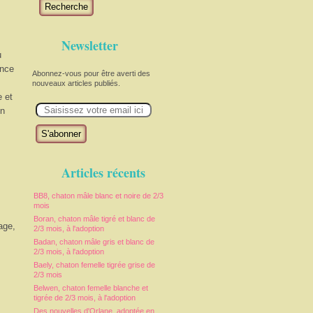
Recherche
Newsletter
u
once
Abonnez-vous pour être averti des
nouveaux articles publiés.
e et
E
un
m
a
i
l
Articles récents
BB8, chaton mâle blanc et noire de 2/3
mois
Boran, chaton mâle tigré et blanc de
age,
2/3 mois, à l'adoption
Badan, chaton mâle gris et blanc de
2/3 mois, à l'adoption
Baely, chaton femelle tigrée grise de
2/3 mois
Belwen, chaton femelle blanche et
tigrée de 2/3 mois, à l'adoption
Des nouvelles d'Orlane, adoptée en