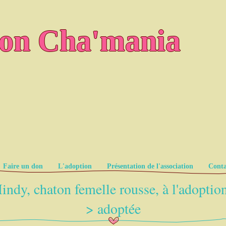
ion Cha'mania
Faire un don
L'adoption
Présentation de l'association
Conta
indy, chaton femelle rousse, à l'adoption
> adoptée