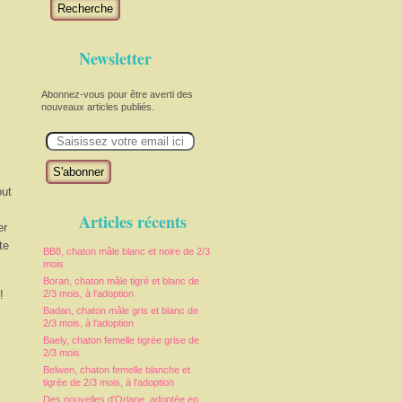
Recherche
Newsletter
Abonnez-vous pour être averti des
nouveaux articles publiés.
E
m
a
i
l
out
Articles récents
er
te
BB8, chaton mâle blanc et noire de 2/3
mois
Boran, chaton mâle tigré et blanc de
!
2/3 mois, à l'adoption
Badan, chaton mâle gris et blanc de
2/3 mois, à l'adoption
Baely, chaton femelle tigrée grise de
2/3 mois
Belwen, chaton femelle blanche et
tigrée de 2/3 mois, à l'adoption
Des nouvelles d'Orlane, adoptée en