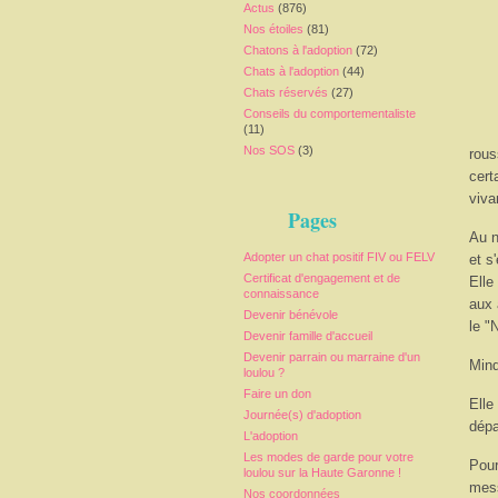
Actus
(876)
Nos étoiles
(81)
Chatons à l'adoption
(72)
Chats à l'adoption
(44)
Chats réservés
(27)
Conseils du comportementaliste
(11)
Nos SOS
(3)
rous
cert
viva
Pages
Au n
Adopter un chat positif FIV ou FELV
et s
Certificat d'engagement et de
Elle
connaissance
aux 
Devenir bénévole
le "
Devenir famille d'accueil
Devenir parrain ou marraine d'un
Mind
loulou ?
Faire un don
Elle
Journée(s) d'adoption
dépa
L'adoption
Les modes de garde pour votre
Pour
loulou sur la Haute Garonne !
mess
Nos coordonnées