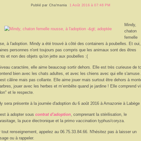
Publié par
Cha'mania
1 Août 2016 à 07:48 PM
Mindy,
chaton
femelle
se, à l'adoption. Mindy a été trouvé à côté des containers à poubelles. Et oui,
aines personnes n'ont toujours pas compris que les animaux sont des êtres
nts et non des objets qu'on jette aux poubelles :(
iveau caractère, elle aime beaucoup sortir dehors. Elle est très curieuse de t
'entend bien avec les chats adultes, et avec les chiens avec qui elle s'amuse.
 est câline mais pas collante. Elle aime jouer mais surtout être dehors à mont
arbres, jouer avec les herbes et m’embête quand je jardine ! Elle comprend vi
Non" et le respecte.
y sera présente à la journée d'adoption du 6 août 2016 à Amazonie à Labège 
 est à adopter sous
contrat d'adoption
, comprenant la stérilisation, le
rasitage, la puce électronique et la primo vaccination typhus/coryza.
 tout renseignement, appelez au 06.75.33.84.66. N'hésitez pas à laisser un
age ou à rappeler.