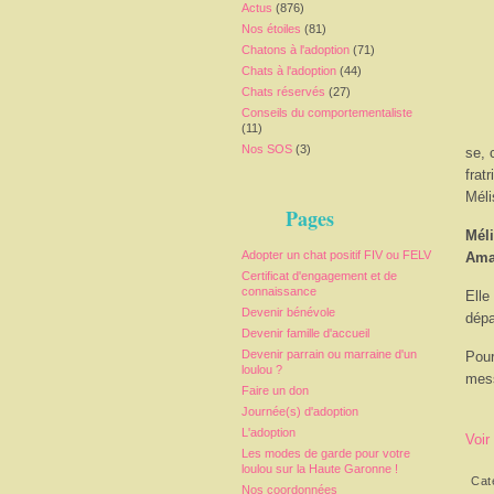
Actus
(876)
Nos étoiles
(81)
Chatons à l'adoption
(71)
Chats à l'adoption
(44)
Chats réservés
(27)
Conseils du comportementaliste
(11)
Nos SOS
(3)
se, 
frat
Méli
Pages
Méli
Adopter un chat positif FIV ou FELV
Ama
Certificat d'engagement et de
connaissance
Elle
Devenir bénévole
dépa
Devenir famille d'accueil
Devenir parrain ou marraine d'un
Pour
loulou ?
mess
Faire un don
Journée(s) d'adoption
L'adoption
Voir
Les modes de garde pour votre
loulou sur la Haute Garonne !
Cat
Nos coordonnées