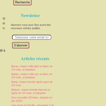
Recherche
Newsletter
M
él
Abonnez-vous pour être averti des
is
nouveaux articles publiés.
E
m
a
i
l
16 à
Articles récents
Boran, chaton mâle tigré et blanc de
2/3 mois, à l'adoption
Badan, chaton mâle gris et blanc de
2/3 mois, à l'adoption
Baely, chaton femelle tigrée grise de
2/3 mois
Belwen, chaton femelle blanche et
tigrée de 2/3 mois, à l'adoption
Des nouvelles d'Orlane, adoptée en
juin 2018 !
Une photo de Pacifia, rebaptisée Cali,