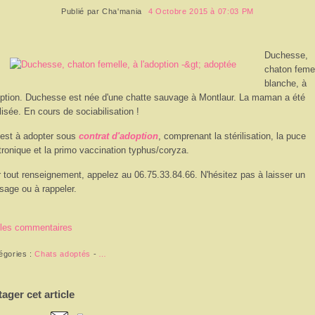
Publié par
Cha'mania
4 Octobre 2015 à 07:03 PM
Duchesse,
chaton feme
blanche, à
option. Duchesse est née d'une chatte sauvage à Montlaur. La maman a été
ilisée. En cours de sociabilisation !
 est à adopter sous
contrat d'adoption
, comprenant la stérilisation, la puce
tronique et la primo vaccination typhus/coryza.
 tout renseignement, appelez au 06.75.33.84.66. N'hésitez pas à laisser un
age ou à rappeler.
 les commentaires
égories :
Chats adoptés
-
…
tager cet article