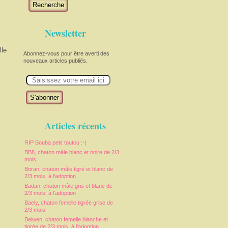
Recherche
Newsletter
lle
Abonnez-vous pour être averti des
nouveaux articles publiés.
E
m
a
i
l
Articles récents
RIP Bouba petit toutou :-(
BB8, chaton mâle blanc et noire de 2/3
mois
Boran, chaton mâle tigré et blanc de
2/3 mois, à l'adoption
Badan, chaton mâle gris et blanc de
2/3 mois, à l'adoption
Baely, chaton femelle tigrée grise de
2/3 mois
Belwen, chaton femelle blanche et
tigrée de 2/3 mois, à l'adoption