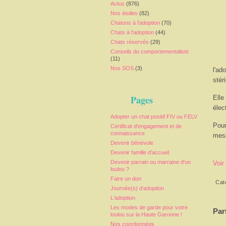
Actus
(876)
Nos étoiles
(82)
Chatons à l'adoption
(70)
Chats à l'adoption
(44)
Chats réservés
(29)
Conseils du comportementaliste
(11)
Nos SOS
(3)
l'ad
stér
Pages
Elle
élec
Adopter un chat positif FIV ou FELV
Pour
Certificat d'engagement et de
connaissance
mess
Devenir bénévole
Devenir famille d'accueil
Devenir parrain ou marraine d'un
Voir
loulou ?
Faire un don
Cat
Journée(s) d'adoption
L'adoption
Les modes de garde pour votre
Par
loulou sur la Haute Garonne !
Nos coordonnées