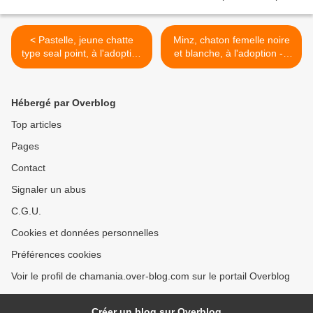
< Pastelle, jeune chatte
Minz, chaton femelle noire
type seal point, à l'adoption
et blanche, à l'adoption ->
-> adoptée par sa FA
adoptée >
Hébergé par Overblog
Top articles
Pages
Contact
Signaler un abus
C.G.U.
Cookies et données personnelles
Préférences cookies
Voir le profil de chamania.over-blog.com sur le portail Overblog
Créer un blog sur Overblog