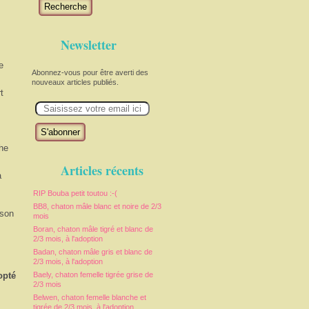
Recherche
Newsletter
e
Abonnez-vous pour être averti des
nouveaux articles publiés.
t
E
m
a
i
l
che
Articles récents
à
RIP Bouba petit toutou :-(
BB8, chaton mâle blanc et noire de 2/3
 son
mois
Boran, chaton mâle tigré et blanc de
2/3 mois, à l'adoption
Badan, chaton mâle gris et blanc de
2/3 mois, à l'adoption
opté
Baely, chaton femelle tigrée grise de
2/3 mois
Belwen, chaton femelle blanche et
tigrée de 2/3 mois, à l'adoption