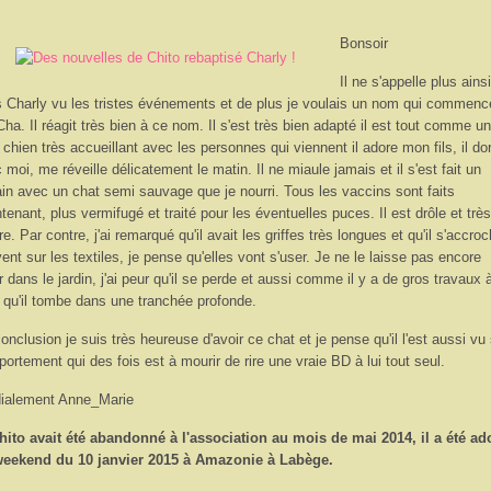
Bonsoir
Il ne s'appelle plus ainsi
 Charly vu les tristes événements et de plus je voulais un nom qui commenc
Cha. Il réagit très bien à ce nom. Il s'est très bien adapté il est tout comme un
t chien très accueillant avec les personnes qui viennent il adore mon fils, il dor
 moi, me réveille délicatement le matin. Il ne miaule jamais et il s'est fait un
in avec un chat semi sauvage que je nourri. Tous les vaccins sont faits
tenant, plus vermifugé et traité pour les éventuelles puces. Il est drôle et très
re. Par contre, j'ai remarqué qu'il avait les griffes très longues et qu'il s'accro
ent sur les textiles, je pense qu'elles vont s'user. Je ne le laisse pas encore
ir dans le jardin, j'ai peur qu'il se perde et aussi comme il y a de gros travaux 
 qu'il tombe dans une tranchée profonde.
onclusion je suis très heureuse d'avoir ce chat et je pense qu'il l'est aussi vu
ortement qui des fois est à mourir de rire une vraie BD à lui tout seul.
ialement Anne_Marie
hito avait été abandonné à l'association au mois de mai 2014, il a été ad
weekend du 10 janvier 2015 à Amazonie à Labège.