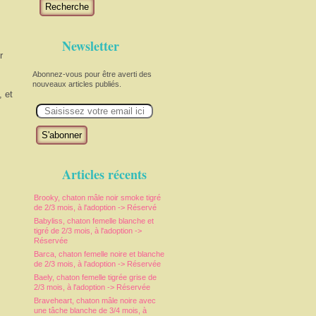
Recherche
Newsletter
r
Abonnez-vous pour être averti des
nouveaux articles publiés.
, et
E
m
a
i
l
Articles récents
Brooky, chaton mâle noir smoke tigré
de 2/3 mois, à l'adoption -> Réservé
Babyliss, chaton femelle blanche et
tigré de 2/3 mois, à l'adoption ->
Réservée
Barca, chaton femelle noire et blanche
de 2/3 mois, à l'adoption -> Réservée
Baely, chaton femelle tigrée grise de
2/3 mois, à l'adoption -> Réservée
Braveheart, chaton mâle noire avec
une tâche blanche de 3/4 mois, à