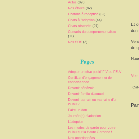
Actus
(876)
Nos étoiles
(82)
Chatons à l'adoption
(62)
Chats à l'adoption
(44)
Et o
Chats réservés
(27)
donn
Conseils du comportementaliste
(11)
Vene
Nos SOS
(3)
de q
Nous
Pages
Adopter un chat positif FIV ou FELV
Voir
Certificat d'engagement et de
connaissance
Cat
Devenir bénévole
Devenir famille d'accueil
Devenir parrain ou marraine d'un
loulou ?
Par
Faire un don
Journée(s) d'adoption
L'adoption
Les modes de garde pour votre
loulou sur la Haute Garonne !
Nos coordonnées