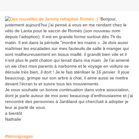
Bonjour,
justement aujourd’hui j’ai pensé à vous en me rendant chez le
véto de Lanta pour le vaccin de Roméo (son nouveau nom
depuis l’adoption). Il est en grande forme surtout dès 7h du
matin. Il est dans la période "mordre les mains ». Je dois aussi
maîtriser les escalades sur mes fauteuils de salle à manger qui
sont malheureusement en tissus maillé. il grandit bien vite et il
n’est plus le petit chaton qui tenait dans ma main. Je l’ai amené
un we chez mes parents à narbonne et le voyage en voiture se
déroule très bien, il dort ! Je le fais stériliser le 16 janvier. Il joue
beaucoup, grimpe sur son arbre à chat, il aime aussi se mettre
devant l’écran tv et suivre tous les mouvements.
Je vous souhaite un bonne continuation dans votre association,
dont je parle autour de moi avec beaucoup d’enthousiasme et j’ai
rencontré des personnes à Jardiland qui cherchait à adopter je
leur ai parlé de vous.
a bientôt
Nathalie
#témoignages