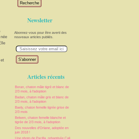
Recherche
Newsletter
à
Abonnez-vous pour être averti des
t née
nouveaux articles publiés.
lle
E
m
a
i
 et
l
Articles récents
Boran, chaton mâle tigré et blanc de
2/3 mois, à l'adoption
Badan, chaton mâle gris et blanc de
2/3 mois, à l'adoption
Baely, chaton femelle tigrée grise de
2/3 mois
Belwen, chaton femelle blanche et
tigrée de 2/3 mois, à l'adoption
Des nouvelles d'Orlane, adoptée en
juin 2018 !
Une photo de Pacifia, rebaptisée Cali,