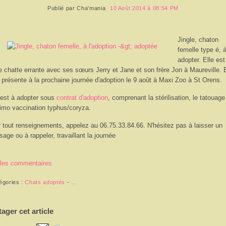
Publié par
Cha'mania
10 Août 2014 à 08:54 PM
Jingle, chaton
femelle type é, 
adopter. Elle es
e chatte errante avec ses sœurs Jerry et Jane et son frère Jon à Maureville. E
 présente à la prochaine journée d'adoption le 9 août à Maxi Zoo à St Orens.
 est à adopter sous
contrat d'adoption
, comprenant la stérilisation, le tatouage
rimo vaccination typhus/coryza.
 tout renseignements, appelez au 06.75.33.84.66. N'hésitez pas à laisser un
age ou à rappeler, travaillant la journée
 les commentaires
égories :
Chats adoptés
-
…
tager cet article