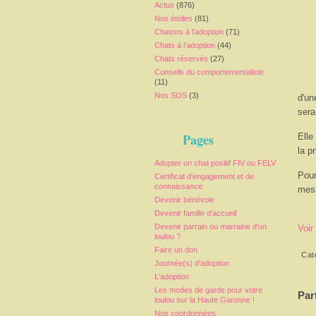
Actus
(876)
Nos étoiles
(81)
Chatons à l'adoption
(71)
Chats à l'adoption
(44)
Chats réservés
(27)
Conseils du comportementaliste
(11)
Nos SOS
(3)
d'un
sera
Pages
Elle
la p
Adopter un chat positif FIV ou FELV
Pour
Certificat d'engagement et de
connaissance
mess
Devenir bénévole
Devenir famille d'accueil
Devenir parrain ou marraine d'un
Voir
loulou ?
Faire un don
Cat
Journée(s) d'adoption
L'adoption
Les modes de garde pour votre
Par
loulou sur la Haute Garonne !
Nos coordonnées