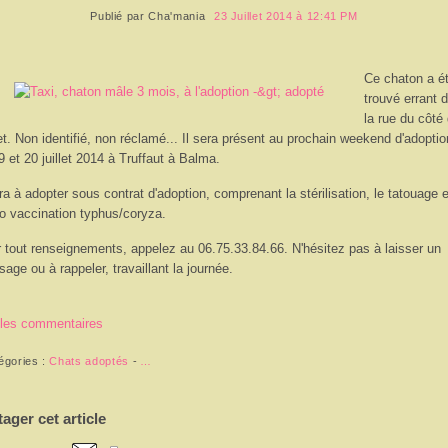
Publié par
Cha'mania
23 Juillet 2014 à 12:41 PM
Ce chaton a é
trouvé errant 
la rue du côté
t. Non identifié, non réclamé... Il sera présent au prochain weekend d'adoptio
9 et 20 juillet 2014 à Truffaut à Balma.
era à adopter sous contrat d'adoption, comprenant la stérilisation, le tatouage e
o vaccination typhus/coryza.
 tout renseignements, appelez au 06.75.33.84.66. N'hésitez pas à laisser un
age ou à rappeler, travaillant la journée.
 les commentaires
égories :
Chats adoptés
-
…
tager cet article