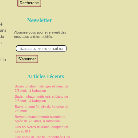
Recherche
Newsletter
té
dans
Abonnez-vous pour être averti des
 de
nouveaux articles publiés.
n
E
m
a
i
t la
l
Articles récents
Boran, chaton mâle tigré et blanc de
2/3 mois, à l'adoption
Badan, chaton mâle gris et blanc de
2/3 mois, à l'adoption
Baely, chaton femelle tigrée grise de
2/3 mois
Belwen, chaton femelle blanche et
tigrée de 2/3 mois, à l'adoption
Des nouvelles d'Orlane, adoptée en
juin 2018 !
Une photo de Pacifia, rebaptisée Cali,