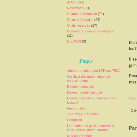
Actus
(876)
Nos étoiles
(81)
Chatons à l'adoption
(71)
Chats à l'adoption
(44)
Chats réservés
(27)
Conseils du comportementaliste
(11)
Nos SOS
(3)
Mure
les1
Pages
Il s
prim
Adopter un chat positif FIV ou FELV
Pour
Certificat d'engagement et de
connaissance
mess
Devenir bénévole
Devenir famille d'accueil
Devenir parrain ou marraine d'un
Voir
loulou ?
Faire un don
Cat
Journée(s) d'adoption
L'adoption
Les modes de garde pour votre
Par
loulou sur la Haute Garonne !
Nos coordonnées