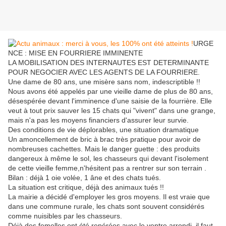
URGE
NCE : MISE EN FOURRIERE IMMINENTE
LA MOBILISATION DES INTERNAUTES EST DETERMINANTE
POUR NEGOCIER AVEC LES AGENTS DE LA FOURRIERE.
Une dame de 80 ans, une misère sans nom, indescriptible !!
Nous avons été appelés par une vieille dame de plus de 80 ans,
désespérée devant l'imminence d'une saisie de la fourrière. Elle
veut à tout prix sauver les 15 chats qui "vivent" dans une grange,
mais n'a pas les moyens financiers d'assurer leur survie.
Des conditions de vie déplorables, une situation dramatique
Un amoncellement de bric à brac très pratique pour avoir de
nombreuses cachettes. Mais le danger guette : des produits
dangereux à même le sol, les chasseurs qui devant l'isolement
de cette vieille femme,n'hésitent pas a rentrer sur son terrain .
Bilan : déjà 1 oie volée, 1 âne et des chats tués.
La situation est critique, déjà des animaux tués !!
La mairie a décidé d'employer les gros moyens. Il est vraie que
dans une commune rurale, les chats sont souvent considérés
comme nuisibles par les chasseurs.
Déjà des femelles ont été repérées avec le ventre arrondi, il faut