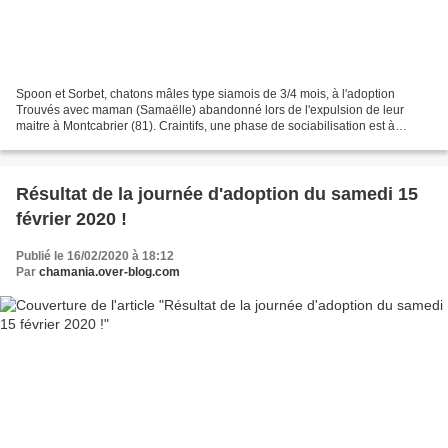
Spoon et Sorbet, chatons mâles type siamois de 3/4 mois, à l'adoption
Trouvés avec maman (Samaëlle) abandonné lors de l'expulsion de leur
maitre à Montcabrier (81). Craintifs, une phase de sociabilisation est à
prévoir. Foyer sans enfants et connaissant...
Résultat de la journée d'adoption du samedi 15
février 2020 !
Publié le 16/02/2020 à 18:12
Par
chamania.over-blog.com