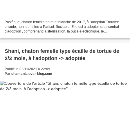
Pastèque, chaton femelle noire et blanche de 2017, à l'adoption Trouvée
errante, non identifiée à Parisot. Sociable. Elle est à adopter sous contrat
d'adoption , comprenant la stérilisation, la puce électronique, le
déparasitage, le test FIV/FELV (négatif)...
Shani, chaton femelle type écaille de tortue de
2/3 mois, à l'adoption -> adoptée
Publié le 03/11/2021 à 22:09
Par
chamania.over-blog.com