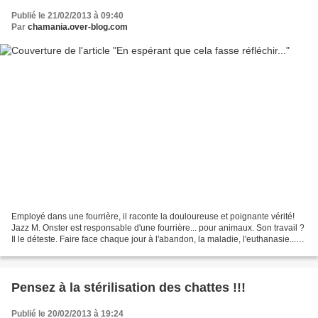
Publié le 21/02/2013 à 09:40
Par
chamania.over-blog.com
Employé dans une fourrière, il raconte la douloureuse et poignante vérité!
Jazz M. Onster est responsable d'une fourrière... pour animaux. Son travail ?
Il le déteste. Faire face chaque jour à l'abandon, la maladie, l'euthanasie...
Comment aimer un tel...
Pensez à la stérilisation des chattes !!!
Publié le 20/02/2013 à 19:24