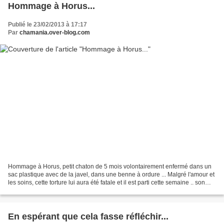
Hommage à Horus...
Publié le 23/02/2013 à 17:17
Par
chamania.over-blog.com
Hommage à Horus, petit chaton de 5 mois volontairement enfermé dans un
sac plastique avec de la javel, dans une benne à ordure ... Malgré l'amour et
les soins, cette torture lui aura été fatale et il est parti cette semaine .. son
histoire : http:// www.rescue-forum.com/...
En espérant que cela fasse réfléchir...