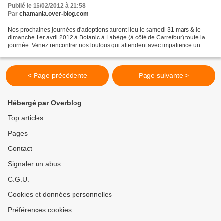
Publié le 16/02/2012 à 21:58
Par
chamania.over-blog.com
Nos prochaines journées d'adoptions auront lieu le samedi 31 mars & le
dimanche 1er avril 2012 à Botanic à Labège (à côté de Carrefour) toute la
journée. Venez rencontrer nos loulous qui attendent avec impatience un
foyer rempli d'amour !!! Résultat du...
< Page précédente
Page suivante >
Hébergé par Overblog
Top articles
Pages
Contact
Signaler un abus
C.G.U.
Cookies et données personnelles
Préférences cookies