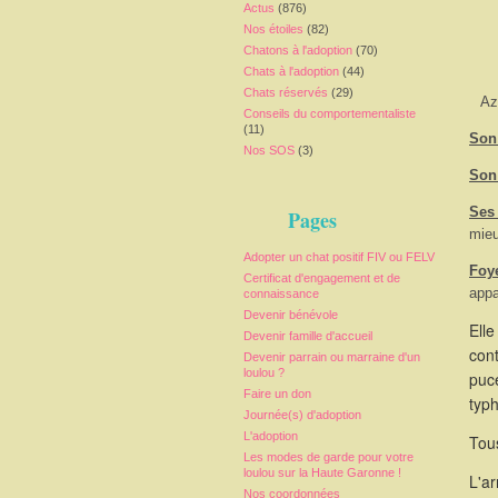
Actus
(876)
Nos étoiles
(82)
Chatons à l'adoption
(70)
Chats à l'adoption
(44)
Chats réservés
(29)
Az
Conseils du comportementaliste
(11)
Son 
Nos SOS
(3)
Son
Ses
Pages
mieu
Adopter un chat positif FIV ou FELV
Foy
Certificat d'engagement et de
appa
connaissance
Devenir bénévole
Elle
Devenir famille d'accueil
cont
Devenir parrain ou marraine d'un
loulou ?
puce
Faire un don
typ
Journée(s) d'adoption
L'adoption
Tous
Les modes de garde pour votre
loulou sur la Haute Garonne !
L'a
Nos coordonnées