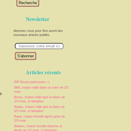
Recherche
Newsletter
Abonnez-vous pour être averti des
nouveaux articles publiés.
E
m
a
i
l
Articles récents
RIP Bouba petit toutou :-(
e
BB8, chaton mâle blanc et noire de 2/3
mois
a
Boran, chaton mâle tigré et blanc de
2/3 mois, à l'adoption
Badan, chaton mâle gris et blanc de
2/3 mois, à l'adoption
Baely, chaton femelle tigrée grise de
2/3 mois
Belwen, chaton femelle blanche et
tigrée de 2/3 mois, à l'adoption