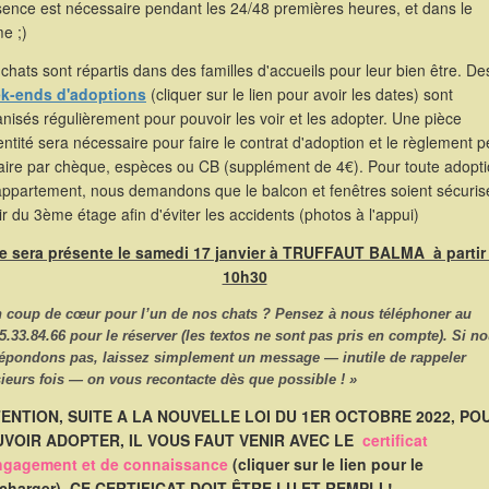
sence est nécessaire pendant les 24/48 premières heures, et dans le
e ;)
chats sont répartis dans des familles d'accueils pour leur bien être. De
k-ends d'adoptions
(cliquer sur le lien pour avoir les dates) sont
nisés régulièrement pour pouvoir les voir et les adopter. Une pièce
entité sera nécessaire pour faire le contrat d'adoption et le règlement p
faire par chèque, espèces ou CB (supplément de 4€). Pour toute adopt
appartement, nous demandons que le balcon et fenêtres soient sécuris
ir du 3ème étage afin d'éviter les accidents (photos à l'appui)
le sera présente le samedi 17 janvier à TRUFFAUT BALMA à partir
10h30
n coup de cœur pour l’un de nos chats ? Pensez à nous
téléphoner
au
5.33.84.66
pour le réserver (les textos ne sont pas pris en compte). Si n
répondons pas, laissez simplement un message — inutile de rappeler
ieurs fois — on vous recontacte dès que possible ! »
ENTION, SUITE A LA NOUVELLE LOI DU 1ER OCTOBRE 2022, PO
VOIR ADOPTER, IL VOUS FAUT VENIR AVEC LE
certificat
ngagement et de connaissance
(cliquer sur le lien pour le
écharger). CE CERTIFICAT DOIT ÊTRE LU ET REMPLI !