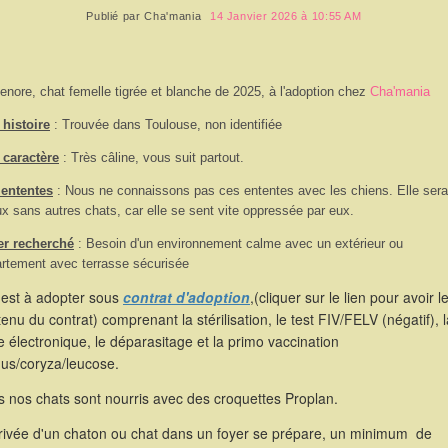
Publié par
Cha'mania
14 Janvier 2026 à 10:55 AM
enore, chat femelle tigrée et blanche de 2025, à l'adoption chez
Cha'mania
histoire
: Trouvée dans Toulouse, non identifiée
 caractère
: Très câline, vous suit partout.
 ententes
:
Nous ne connaissons pas ces ententes avec les chiens. Elle sera
x sans autres chats, car elle se sent vite oppressée par eux.
er recherché
: Besoin d'un environnement calme avec un extérieur ou
rtement avec terrasse sécurisée
 est à adopter sous
contrat d'adoption
,(cliquer sur le lien pour avoir l
enu du contrat) comprenant la stérilisation, le test FIV/FELV (négatif), l
 électronique, le déparasitage et la primo vaccination
hus/coryza/leucose.
 nos chats sont nourris avec des croquettes Proplan.
rrivée d'un chaton ou chat dans un foyer se prépare, un minimum de