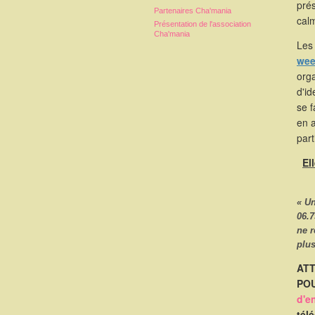
pré
Partenaires Cha'mania
calm
Présentation de l'association
Cha'mania
Les 
wee
orga
d'id
se 
en 
part
El
« U
06.7
ne 
plus
ATT
POU
d'e
tél