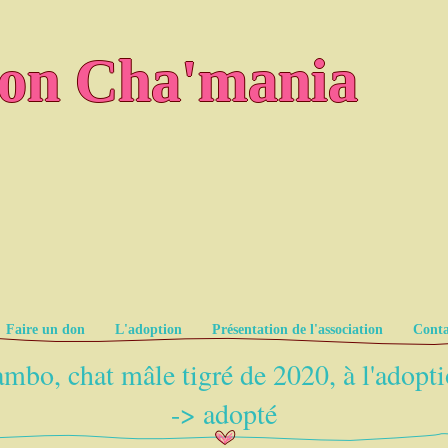
ion Cha'mania
Faire un don
L'adoption
Présentation de l'association
Conta
mbo, chat mâle tigré de 2020, à l'adopt
-> adopté