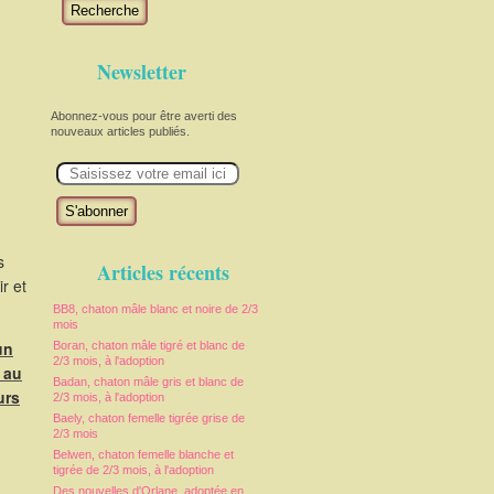
Recherche
Newsletter
Abonnez-vous pour être averti des
nouveaux articles publiés.
E
m
a
i
l
s
Articles récents
r et
BB8, chaton mâle blanc et noire de 2/3
mois
un
Boran, chaton mâle tigré et blanc de
2/3 mois, à l'adoption
 au
Badan, chaton mâle gris et blanc de
urs
2/3 mois, à l'adoption
Baely, chaton femelle tigrée grise de
2/3 mois
Belwen, chaton femelle blanche et
tigrée de 2/3 mois, à l'adoption
Des nouvelles d'Orlane, adoptée en