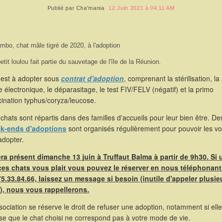
Publié par
Cha'mania
12 Juin 2021 à 04:11 AM
mbo, chat mâle tigré de 2020, à l'adoption
etit loulou fait partie du sauvetage de l'île de la Réunion.
 est à adopter sous
contrat d'adoption
, comprenant la stérilisation, la
 électronique, le déparasitage, le test FIV/FELV (négatif) et la primo
ination typhus/coryza/leucose.
chats sont répartis dans des familles d'accueils pour leur bien être. De
k-ends d'adoptions
sont organisés régulièrement pour pouvoir les voi
adopter.
sera présent dimanche 13 juin à Truffaut Balma à partir de 9h30. Si 
ces chats vous plait vous pouvez le réserver en nous téléphonant
75.33.84.66, laissez un message si besoin (inutile d'appeler plusie
s), nous vous rappellerons.
sociation se réserve le droit de refuser une adoption, notamment si elle
se que le chat choisi ne correspond pas à votre mode de vie.