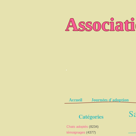
Associat
.
Pages
Accueil
Journées d'adoption
Sa
Catégories
Chats adoptés
(8234)
témoignages
(4377)