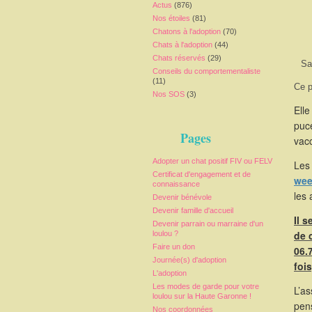
Actus
(876)
Nos étoiles
(81)
Chatons à l'adoption
(70)
Chats à l'adoption
(44)
Chats réservés
(29)
Sa
Conseils du comportementaliste
(11)
Ce p
Nos SOS
(3)
Elle
puce
Pages
vacc
Adopter un chat positif FIV ou FELV
Les 
Certificat d'engagement et de
wee
connaissance
les 
Devenir bénévole
Devenir famille d'accueil
Il 
Devenir parrain ou marraine d'un
de 
loulou ?
Faire un don
06.
Journée(s) d'adoption
foi
L'adoption
Les modes de garde pour votre
L’as
loulou sur la Haute Garonne !
pen
Nos coordonnées