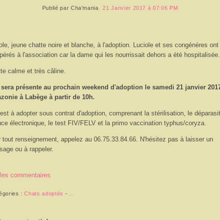
Publié par
Cha'mania
21 Janvier 2017 à 07:06 PM
ole, jeune chatte noire et blanche, à l'adoption. Luciole et ses congénères ont
pérés à l'association car la dame qui les nourrissait dehors a été hospitalisée.
te calme et très câline.
 sera présente au prochain weekend d'adoption le samedi 21 janvier 201
onie à Labège à partir de 10h.
 est à adopter sous contrat d'adoption, comprenant la stérilisation, le déparasi
uce électronique, le test FIV/FELV et la primo vaccination typhus/coryza.
 tout renseignement, appelez au 06.75.33.84.66. N'hésitez pas à laisser un
age ou à rappeler.
 les commentaires
égories :
Chats adoptés
-
…