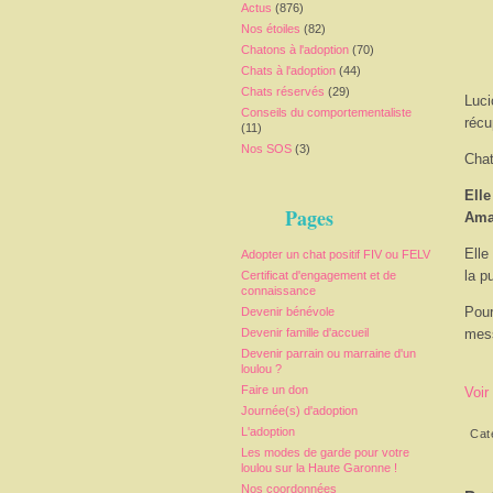
Actus
(876)
Nos étoiles
(82)
Chatons à l'adoption
(70)
Chats à l'adoption
(44)
Chats réservés
(29)
Luci
Conseils du comportementaliste
récu
(11)
Nos SOS
(3)
Chat
Elle
Pages
Amaz
Elle
Adopter un chat positif FIV ou FELV
la p
Certificat d'engagement et de
connaissance
Pour
Devenir bénévole
Devenir famille d'accueil
mess
Devenir parrain ou marraine d'un
loulou ?
Faire un don
Voir
Journée(s) d'adoption
L'adoption
Cat
Les modes de garde pour votre
loulou sur la Haute Garonne !
Nos coordonnées