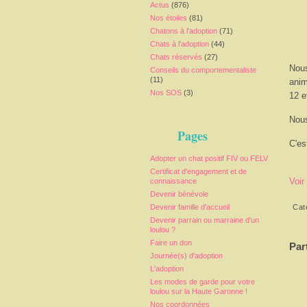
Actus
(876)
Nos étoiles
(81)
Chatons à l'adoption
(71)
Chats à l'adoption
(44)
Chats réservés
(27)
Nous
Conseils du comportementaliste
(11)
anim
Nos SOS
(3)
12 e
Nous
Pages
C'es
Adopter un chat positif FIV ou FELV
Certificat d'engagement et de
Voir
connaissance
Devenir bénévole
Devenir famille d'accueil
Cat
Devenir parrain ou marraine d'un
loulou ?
Faire un don
Par
Journée(s) d'adoption
L'adoption
Les modes de garde pour votre
loulou sur la Haute Garonne !
Nos coordonnées