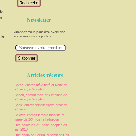
Recherche
le
ès
Newsletter
Abonnez-vous pour être averti des
 le
nouveaux articles publiés.
E
m
a
i
l
Articles récents
Boran, chaton mâle tigré et blanc de
2/3 mois, à l'adoption
Badan, chaton mâle gris et blanc de
2/3 mois, à l'adoption
Baely, chaton femelle tigrée grise de
2/3 mois
Belwen, chaton femelle blanche et
tigrée de 2/3 mois, à l'adoption
Des nouvelles d'Orlane, adoptée en
juin 2018 !
Une photo de Pacifia, rebaptisée Cali,